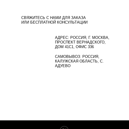
+7(
901)799-99-98
СВЯЖИТЕСЬ С НАМИ ДЛЯ ЗАКАЗА
ИЛИ БЕСПЛАТНОЙ КОНСУЛЬТАЦИИ
О КОМПАНИИ
АДРЕС: РОССИЯ, Г. МОСКВА,
ПРОСПЕКТ ВЕРНАДСКОГО,
КАТАЛОГ
ДОМ 41С1, ОФИС 336
УСЛУГИ
САМОВЫВОЗ: РОССИЯ,
КАЛУЖСКАЯ ОБЛАСТЬ, С.
ОТЗЫВЫ
АДУЕВО
ВОПРОСЫ
КОНТАКТЫ
ПОЛИТИКА
КОНФИДЕНЦИАЛЬНОСТИ
РАЗРАБОТКА САЙТА