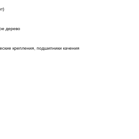
т)
ое дерево
еские крепления, подшипники качения